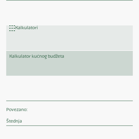
Kalkulatori
Kalkulator kućnog budžeta
Povezano:
Štednja