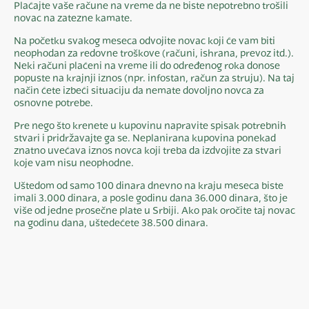
Plaćajte vaše račune na vreme da ne biste nepotrebno trošili
novac na zatezne kamate.
Na početku svakog meseca odvojite novac koji će vam biti
neophodan za redovne troškove (računi, ishrana, prevoz itd.).
Neki računi plaćeni na vreme ili do određenog roka donose
popuste na krajnji iznos (npr. infostan, račun za struju). Na taj
način ćete izbeći situaciju da nemate dovoljno novca za
osnovne potrebe.
Pre nego što krenete u kupovinu napravite spisak potrebnih
stvari i pridržavajte ga se. Neplanirana kupovina ponekad
znatno uvećava iznos novca koji treba da izdvojite za stvari
koje vam nisu neophodne.
Uštedom od samo 100 dinara dnevno na kraju meseca biste
imali 3.000 dinara, a posle godinu dana 36.000 dinara, što je
više od jedne prosečne plate u Srbiji. Ako pak oročite taj novac
na godinu dana, uštedećete 38.500 dinara.