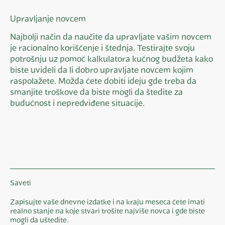
Upravljanje novcem
Najbolji način da naučite da upravljate vašim novcem
je racionalno korišćenje i štednja. Testirajte svoju
potrošnju uz pomoć kalkulatora kućnog budžeta kako
biste uvideli da li dobro upravljate novcem kojim
raspolažete. Možda ćete dobiti ideju gde treba da
smanjite troškove da biste mogli da štedite za
budućnost i nepredviđene situacije.
Saveti
Zapisujte vaše dnevne izdatke i na kraju meseca ćete imati
realno stanje na koje stvari trošite najviše novca i gde biste
mogli da uštedite.