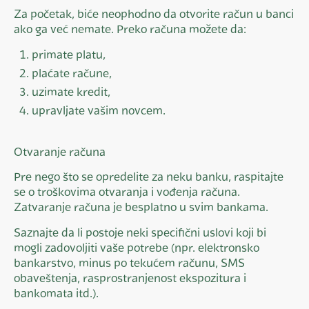
Za početak, biće neophodno da otvorite račun u banci
ako ga već nemate. Preko računa možete da:
primate platu,
plaćate račune,
uzimate kredit,
upravljate vašim novcem.
Otvaranje računa
Pre nego što se opredelite za neku banku, raspitajte
se o troškovima otvaranja i vođenja računa.
Zatvaranje računa je besplatno u svim bankama.
Saznajte da li postoje neki specifični uslovi koji bi
mogli zadovoljiti vaše potrebe (npr. elektronsko
bankarstvo, minus po tekućem računu, SMS
obaveštenja, rasprostranjenost ekspozitura i
bankomata itd.).