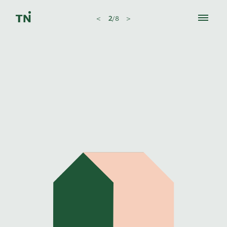
<
2
/
8
>
ћир
|
lat
Finansijski proizvodi
Informativni punktovi
Prava korisnika
Šta je korisno da znate
Kalkulatori