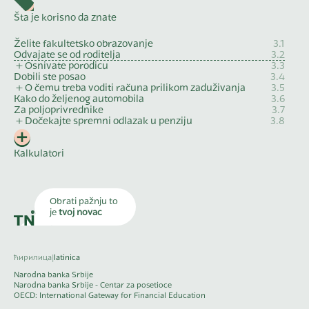
Šta je korisno da znate
Želite fakultetsko obrazovanje
3.1
Odvajate se od roditelja
3.2
Osnivate porodicu
3.3
Dobili ste posao
3.4
O čemu treba voditi računa prilikom zaduživanja
3.5
Kako do željenog automobila
3.6
Za poljoprivrednike
3.7
Dočekajte spremni odlazak u penziju
3.8
Kalkulatori
Obrati pažnju to
je
tvoj novac
ћирилица
|
latinica
Narodna banka Srbije
Narodna banka Srbije - Centar za posetioce
OECD: International Gateway for Financial Education